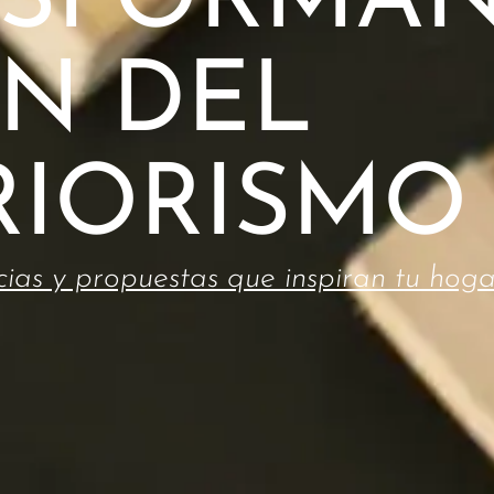
SFORMAN
ÓN DEL
RIORISMO
cias y propuestas que inspiran tu hoga