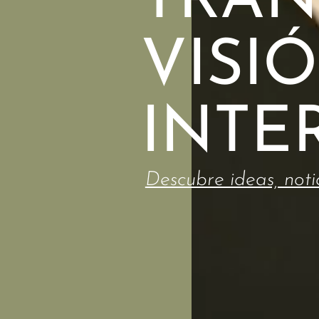
TRAN
VISI
INTE
Descubre ideas, noti