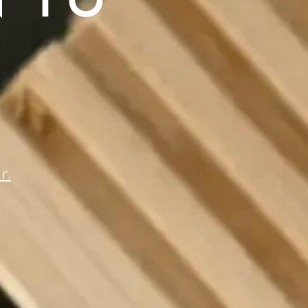
 TU
r.